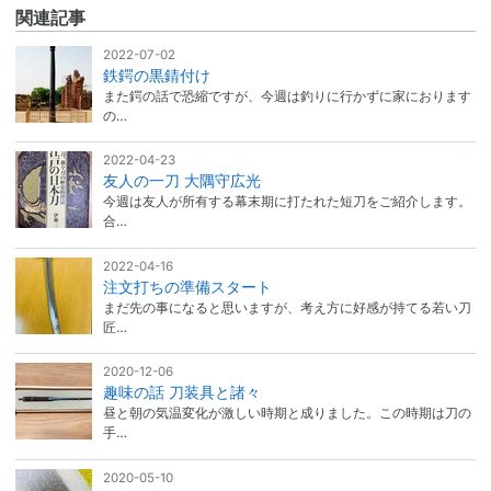
関連記事
2022-07-02
鉄鍔の黒錆付け
また鍔の話で恐縮ですが、今週は釣りに行かずに家におります
の…
2022-04-23
友人の一刀 大隅守広光
今週は友人が所有する幕末期に打たれた短刀をご紹介します。
合…
2022-04-16
注文打ちの準備スタート
まだ先の事になると思いますが、考え方に好感が持てる若い刀
匠…
2020-12-06
趣味の話 刀装具と諸々
昼と朝の気温変化が激しい時期と成りました。この時期は刀の
手…
2020-05-10