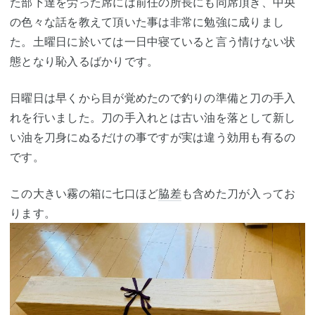
た部下達を労った席には前任の所長にも同席頂き、中央
の色々な話を教えて頂いた事は非常に勉強に成りまし
た。土曜日に於いては一日中寝ていると言う情けない状
態となり恥入るばかりです。
日曜日は早くから目が覚めたので釣りの準備と刀の手入
れを行いました。刀の手入れとは古い油を落として新し
い油を刀身にぬるだけの事ですが実は違う効用も有るの
です。
この大きい霧の箱に七口ほど
脇差
も含めた刀が入ってお
ります。