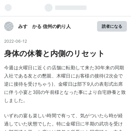
みすゞかる 信州の釣り人
読者になる
2022
-
06
-
12
身体の休養と内側のリセット
今週は火曜日に近くの店舗に転勤して来た30年来の同期
入社である友との懇親、木曜日にお客様の接待(2次会で
逆に接待を受けちゃう)、金曜日は部下9人の表彰式出席
に伴う小宴と3回の午前様となった事により自宅静養と致
しました。
いずれの宴も楽しい時間で有って、気がついたら時が経
過していた状態でした。特に金曜日に半期の武功を受け