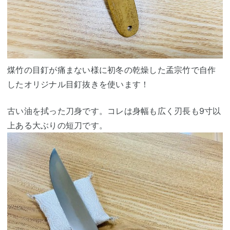
煤竹の目釘が痛まない様に初冬の乾燥した孟宗竹で自作
したオリジナル目釘抜きを使います！
古い油を拭った刀身です。コレは身幅も広く刃長も9寸以
上ある大ぶりの短刀です。