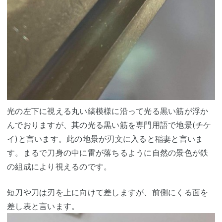
光の左下に視える丸い縞模様に沿って光る黒い筋が浮か
んでおりますが、其の光る黒い筋を専門用語で地景(チケ
イ)と言います。此の地景が刃文に入ると稲妻と言いま
す。まるで刀身の中に雷が落ちるように自然の景色が鉄
の組成により視えるのです。
短刀や刀は刃を上に向けて差しますが、前側にくる面を
差し表と言います。