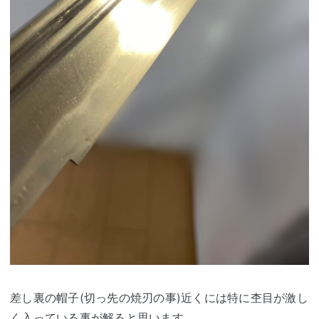
差し裏の帽子(切っ先の焼刃の事)近くには特に杢目が激し
く入っている事が解ると思います。