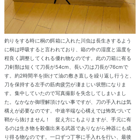
釣りをする時に桐の餌箱に入れた川虫は長生きするよう
に桐は呼吸すると言われており、箱の中の湿度と温度を
程良く調整してくれる優れ物なのです。此の刀箱に有る
刀剣類は短くて刀長が54cm、長い刀は刀長が76cmで
す。約2時間半を掛けて油の敷き直しを繰り返し行うと、
刀を保持する左手の筋肉
疲労
が凄まじい状態になりま
す。集中していたので写真撮影を失念してしまいまし
た。なかなか御理解頂けない事ですが、刀の手入れは気
構えが必要なのです。中途半端な心構えでは怖気づいて
鞘から抜けません！ 捉え方にもよりますが、手元に有
るのは生き物を殺傷出来る武器でありながら神器にも成
り得る物なのです。一口ずつ丁寧に手入れを行い、最後